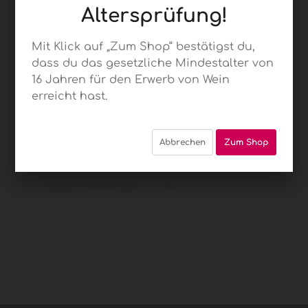
Altersprüfung!
Mit Klick auf „Zum Shop“ bestätigst du,
dass du das gesetzliche Mindestalter von
Bert's
16 Jahren für den Erwerb von Wein
erreicht hast.
Weinwelten
Geschenk
Abbrechen
Zum Shop
Gutschein €
150
150,00 € *
Inhalt:
1 Stückzahl
inkl. MwSt.
zzgl. Versandkosten
Als Sofortdownload verfügbar