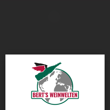
Übersicht
täten - Entdeckungen im Weinkeller für Kenner und Sammler