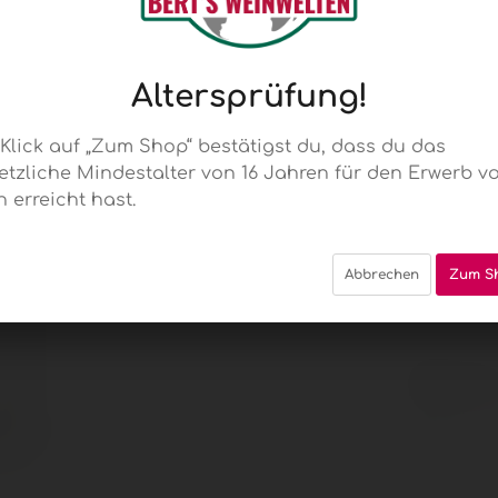
QbA
Altersprüfung!
Gut
 Klick auf „Zum Shop“ bestätigst du, dass du das
etzliche Mindestalter von 16 Jahren für den Erwerb v
n erreicht hast.
Fen
Abbrechen
Zum S
Ein klassis
sehr minera
9,95 €
Inhalt:
0.75 Li
inkl. MwSt.
z
Sofort ve
Einheiten)