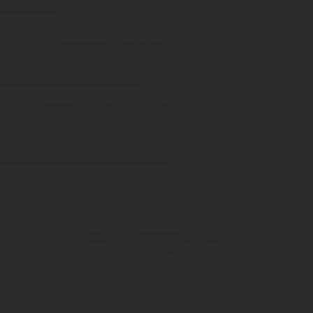
en Newsletter und verpassen Sie
on mehr von Bert's Weinwelten.
timmungen
zur Kenntnis genommen.
Informationen
Datenschutz
AGB