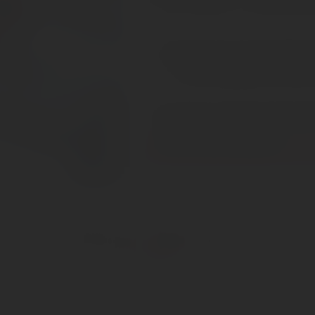
Abonnieren Sie den kostenlos
keine Neuigkeit oder Akti
Ich habe die
Datenschutzbes
Shop Service
Über uns
Kontakt zu uns