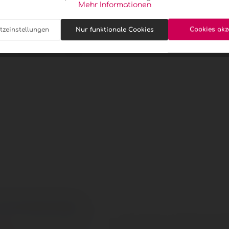
Mehr Informationen
tzeinstellungen
Nur funktionale Cookies
Cookies akz
r. Gutswein Fendel"
akzeptieren
ig frisch, sehr mineralisch mit zarten Aprikosen und Pfirsicha
A tr. Gutswein Fendel"
Unser Newsl