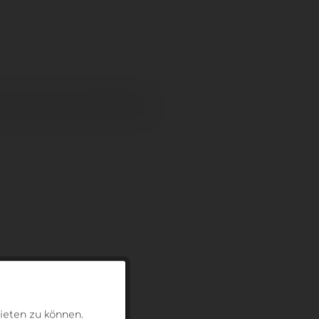
n den
Warenkorb
hen
Bewerten
DE500223N0
1,25 kg
Aktiv
ieten zu können.