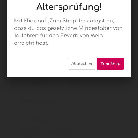
Altersprüfung!
Mit Klick auf „Zum Shop“ bestätigst du,
dass du das gesetzliche Mindestalter von
23
16 Jahren für den Erwerb von Wein
erreicht hast.
RIESLINGWELLE
Riesling
Abbrechen
Zum Shop
trocken, VdP
Gutswein
Fendel für
SURFTOWN