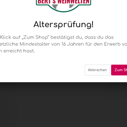
Bla
Altersprüfung!
vi
 Klick auf „Zum Shop“ bestätigst du, dass du das
etzliche Mindestalter von 16 Jahren für den Erwerb v
n erreicht hast.
Mo
Abbrechen
Zum S
Est
14,95 
Inhalt:
0.75 Li
inkl. MwSt.
z
Sofort ve
Einheiten)