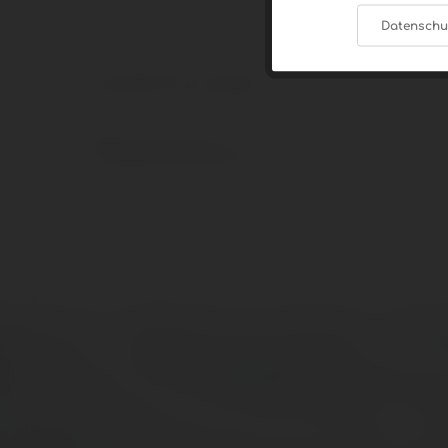
Datenschu
Tracking
Produktinformationen "16 Chenin Blanc
Rebsorte/n: Chenin Blanc
Service
Weiterführende Links zu "16 Chenin Bla
Fragen zum Artikel?