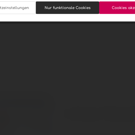
tzeinstellungen
Nur funktionale Cookies
Cookies akz
akzeptieren
 bush vine WO Mooiplaas Estate"
nc bush vine WO Mooiplaas Estate"
Unser Newsl