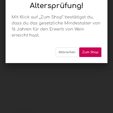
Altersprüfung!
Mit Klick auf „Zum Shop“ bestätigst du,
dass du das gesetzliche Mindestalter von
05 Shiraz,
16 Jahren für den Erwerb von Wein
erreicht hast.
Saronsberg,
WO Tulbagh
Abbrechen
Zum Shop
Der Wein präsentiert sich mit tiefroter Farbe,
Bukett mit ausgeprägten Pfirsich-Noten, roten
Beeren wie Johannisbeere, leicht floralen Noten
aber auch mit leichten Untertönen von Kräutern.
Das Holz ist sehr schön eingebunden, die Tannine
lebe...
39,00 € *