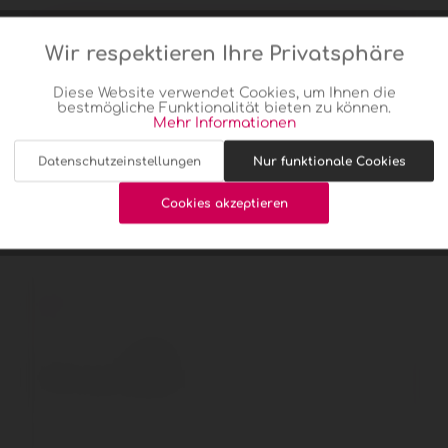
In den
Warenkorb
Wir respektieren Ihre Privatsphäre
Aktiv
Funktionale
Diese Website verwendet Cookies, um Ihnen die
bestmögliche Funktionalität bieten zu können.
Aktiv
Marketing
Mehr Informationen
Merken
Bewerten
Datenschutzeinstellungen
Nur funktionale Cookies
Artikel-Nr.:
ZAW16020NS
Aktiv
Tracking
Gewicht:
1,25 kg
akzeptieren
Cookies akzeptieren
Aktiv
Service
Beschreibung
mehr
Bewertungen
0
Bewertungen lesen, schreiben und diskutieren...
mehr
Kunden kauften auch