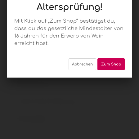
Altersprüfung!
Mit Klick auf „Zum Shop“ bestätigst du,
dass du das gesetzliche Mindestalter von
23
16 Jahren für den Erwerb von Wein
erreicht hast.
DOORKEEPER
Merlot &
Abbrechen
Zum Shop
Malbec,
Hartenberg
Estate
Eine schöne satte Rotwein-Cuvée, die Carl Schultz
hier kreiert hat. Der größere Anteil Merlot verleiht